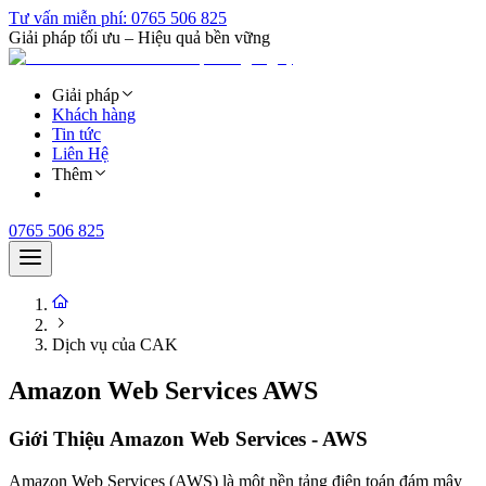
Tư vấn miễn phí:
0765 506 825
Giải pháp tối ưu – Hiệu quả bền vững
Giải pháp
Khách hàng
Tin tức
Liên Hệ
Thêm
0765 506 825
Dịch vụ của CAK
Amazon Web Services AWS
Giới Thiệu
Amazon Web Services - AWS
Amazon Web Services (AWS) là một nền tảng điện toán đám mây