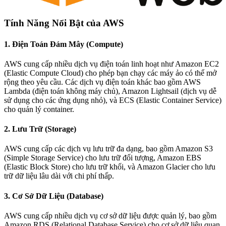
Tính Năng Nổi Bật của AWS
1.
Điện Toán Đám Mây (Compute)
AWS cung cấp nhiều dịch vụ điện toán linh hoạt như Amazon EC2
(Elastic Compute Cloud) cho phép bạn chạy các máy ảo có thể mở
rộng theo yêu cầu. Các dịch vụ điện toán khác bao gồm AWS
Lambda (điện toán không máy chủ), Amazon Lightsail (dịch vụ dễ
sử dụng cho các ứng dụng nhỏ), và ECS (Elastic Container Service)
cho quản lý container.
2.
Lưu Trữ (Storage)
AWS cung cấp các dịch vụ lưu trữ đa dạng, bao gồm Amazon S3
(Simple Storage Service) cho lưu trữ đối tượng, Amazon EBS
(Elastic Block Store) cho lưu trữ khối, và Amazon Glacier cho lưu
trữ dữ liệu lâu dài với chi phí thấp.
3.
Cơ Sở Dữ Liệu (Database)
AWS cung cấp nhiều dịch vụ cơ sở dữ liệu được quản lý, bao gồm
Amazon RDS (Relational Database Service) cho cơ sở dữ liệu quan