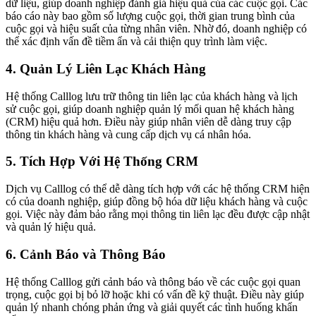
dữ liệu, giúp doanh nghiệp đánh giá hiệu quả của các cuộc gọi. Các
báo cáo này bao gồm số lượng cuộc gọi, thời gian trung bình của
cuộc gọi và hiệu suất của từng nhân viên. Nhờ đó, doanh nghiệp có
thể xác định vấn đề tiềm ẩn và cải thiện quy trình làm việc.
4. Quản Lý Liên Lạc Khách Hàng
Hệ thống Calllog lưu trữ thông tin liên lạc của khách hàng và lịch
sử cuộc gọi, giúp doanh nghiệp quản lý mối quan hệ khách hàng
(CRM) hiệu quả hơn. Điều này giúp nhân viên dễ dàng truy cập
thông tin khách hàng và cung cấp dịch vụ cá nhân hóa.
5. Tích Hợp Với Hệ Thống CRM
Dịch vụ Calllog có thể dễ dàng tích hợp với các hệ thống CRM hiện
có của doanh nghiệp, giúp đồng bộ hóa dữ liệu khách hàng và cuộc
gọi. Việc này đảm bảo rằng mọi thông tin liên lạc đều được cập nhật
và quản lý hiệu quả.
6. Cảnh Báo và Thông Báo
Hệ thống Calllog gửi cảnh báo và thông báo về các cuộc gọi quan
trọng, cuộc gọi bị bỏ lỡ hoặc khi có vấn đề kỹ thuật. Điều này giúp
quản lý nhanh chóng phản ứng và giải quyết các tình huống khẩn