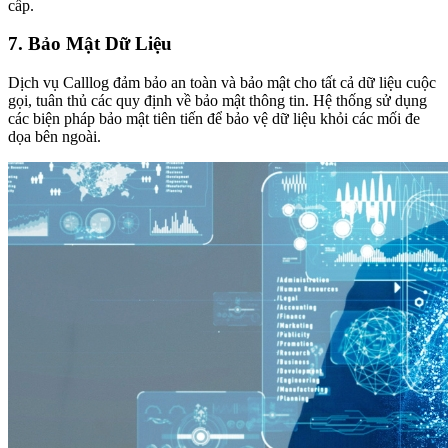
cấp.
7. Bảo Mật Dữ Liệu
Dịch vụ Calllog đảm bảo an toàn và bảo mật cho tất cả dữ liệu cuộc
gọi, tuân thủ các quy định về bảo mật thông tin. Hệ thống sử dụng
các biện pháp bảo mật tiên tiến để bảo vệ dữ liệu khỏi các mối đe
dọa bên ngoài.