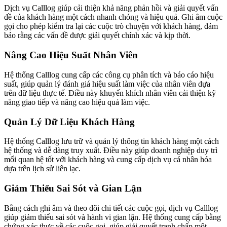
Dịch vụ Calllog giúp cải thiện khả năng phản hồi và giải quyết vấn
đề của khách hàng một cách nhanh chóng và hiệu quả. Ghi âm cuộc
gọi cho phép kiểm tra lại các cuộc trò chuyện với khách hàng, đảm
bảo rằng các vấn đề được giải quyết chính xác và kịp thời.
Nâng Cao Hiệu Suất Nhân Viên
Hệ thống Calllog cung cấp các công cụ phân tích và báo cáo hiệu
suất, giúp quản lý đánh giá hiệu suất làm việc của nhân viên dựa
trên dữ liệu thực tế. Điều này khuyến khích nhân viên cải thiện kỹ
năng giao tiếp và nâng cao hiệu quả làm việc.
Quản Lý Dữ Liệu Khách Hàng
Hệ thống Calllog lưu trữ và quản lý thông tin khách hàng một cách
hệ thống và dễ dàng truy xuất. Điều này giúp doanh nghiệp duy trì
mối quan hệ tốt với khách hàng và cung cấp dịch vụ cá nhân hóa
dựa trên lịch sử liên lạc.
Giảm Thiểu Sai Sót và Gian Lận
Bằng cách ghi âm và theo dõi chi tiết các cuộc gọi, dịch vụ Calllog
giúp giảm thiểu sai sót và hành vi gian lận. Hệ thống cung cấp bằng
chứng xác thực về các cuộc gọi, giúp giải quyết tranh chấp một